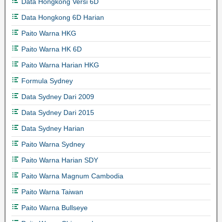
Data Hongkong Versi 6D
Data Hongkong 6D Harian
Paito Warna HKG
Paito Warna HK 6D
Paito Warna Harian HKG
Formula Sydney
Data Sydney Dari 2009
Data Sydney Dari 2015
Data Sydney Harian
Paito Warna Sydney
Paito Warna Harian SDY
Paito Warna Magnum Cambodia
Paito Warna Taiwan
Paito Warna Bullseye