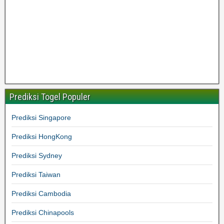
Prediksi Togel Populer
Prediksi Singapore
Prediksi HongKong
Prediksi Sydney
Prediksi Taiwan
Prediksi Cambodia
Prediksi Chinapools