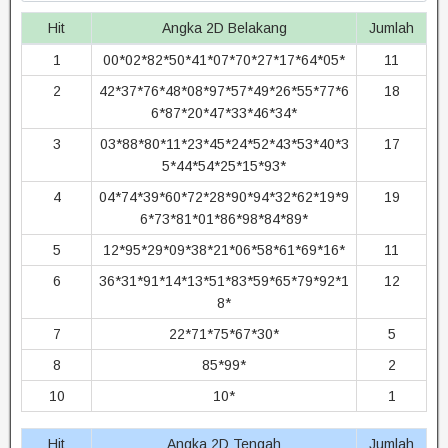
Hit
Angka 2D Belakang
Jumlah
1
00*02*82*50*41*07*70*27*17*64*05*
11
2
42*37*76*48*08*97*57*49*26*55*77*6
18
6*87*20*47*33*46*34*
3
03*88*80*11*23*45*24*52*43*53*40*3
17
5*44*54*25*15*93*
4
04*74*39*60*72*28*90*94*32*62*19*9
19
6*73*81*01*86*98*84*89*
5
12*95*29*09*38*21*06*58*61*69*16*
11
6
36*31*91*14*13*51*83*59*65*79*92*1
12
8*
7
22*71*75*67*30*
5
8
85*99*
2
10
10*
1
Hit
Angka 2D Tengah
Jumlah