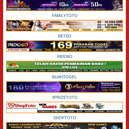
FAMILYTOTO
BET6D
INDO6D
BUAHTOGEL
3PRIZETOTO
SHOPTOTO