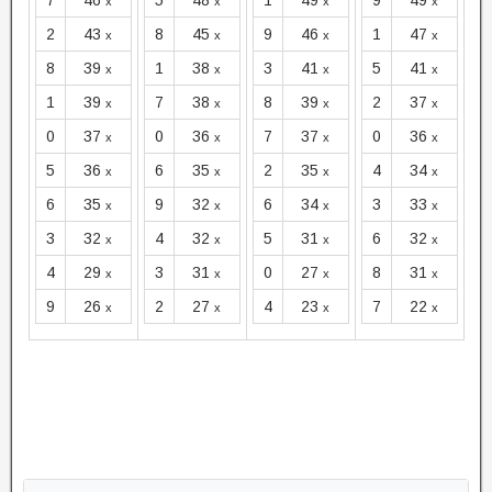
7
46
5
48
1
49
9
49
x
x
x
x
2
43
8
45
9
46
1
47
x
x
x
x
8
39
1
38
3
41
5
41
x
x
x
x
1
39
7
38
8
39
2
37
x
x
x
x
0
37
0
36
7
37
0
36
x
x
x
x
5
36
6
35
2
35
4
34
x
x
x
x
6
35
9
32
6
34
3
33
x
x
x
x
3
32
4
32
5
31
6
32
x
x
x
x
4
29
3
31
0
27
8
31
x
x
x
x
9
26
2
27
4
23
7
22
x
x
x
x