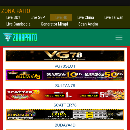
ZONA PAITO
Live SDY
Live SGP
Live HK
Live China
Live Taiwan
Live Cambodia
Generator Mimpi
Scan Angka
VG78SLOT
SULTAN78
SCATTER78
BUDAYA4D