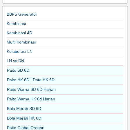
BBFS Generator
Kombinasi
Kombinasi 4D
Multi Kombinasi
Kolaborasi LN
LN vs DN
Paito SD 6D
Paito HK 6D | Data HK 6D
Paito Warna SD 6D Harian
Paito Warna HK 6d Harian
Bola Merah SD 6D
Bola Merah HK 6D
Paito Global Oregon