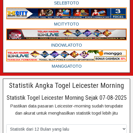
SELEBTOTO
MCITYTOTO
INDOWLATOTO
MANGGATOTO
Statistik Angka Togel Leicester Morning
Statistik Togel Leicester Morning Sejak 07-08-2025
Pastikan data pasaran Leicester-morning sudah terupdate
dan akurat untuk menghasilkan statistik togel lebih jitu