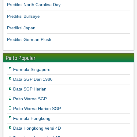
Prediksi North Carolina Day
Prediksi Bullseye
Prediksi Japan
Prediksi German Plus5
Paito Populer
Formula Singapore
Data SGP Dari 1986
Data SGP Harian
Paito Warna SGP
Paito Warna Harian SGP
Formula Hongkong
Data Hongkong Versi 4D