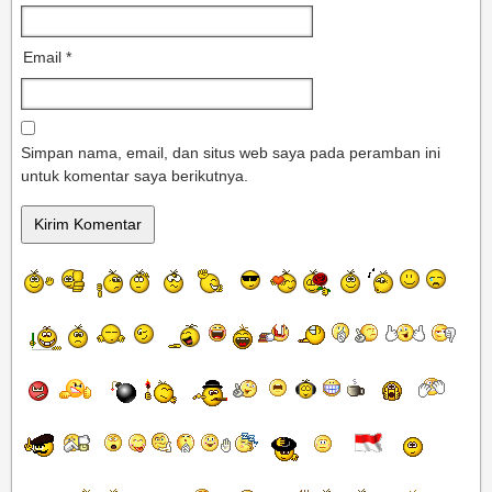
Email
*
Simpan nama, email, dan situs web saya pada peramban ini
untuk komentar saya berikutnya.