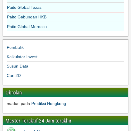
Paito Global Texas
Paito Gabungan HKB
Paito Global Morocco
Pembalik
Kalkulator Invest
Susun Data
Cari 2D
Obrolan
madun
pada
Prediksi Hongkong
Master Teraktif 24 Jam terakhir