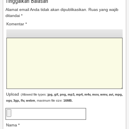
Tinggalkan Balasan
Alamat email Anda tidak akan dipublikasikan.
Ruas yang wajib
ditandai
*
Komentar
*
Upload
(Allowed file types:
jpg, gif, png, mp3, mp4, m4v, mov, wmv, avi, mpg,
ogv, 3gp, flv, webm
, maximum file size:
16MB.
Nama
*