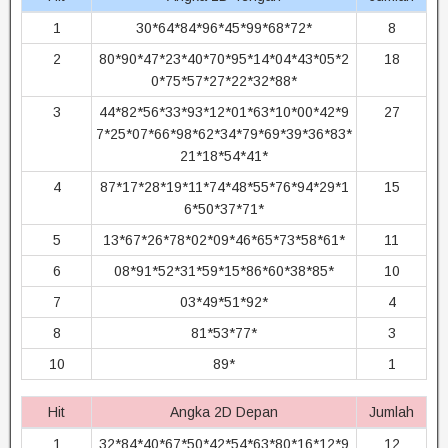
1
30*64*84*96*45*99*68*72*
8
2
80*90*47*23*40*70*95*14*04*43*05*2
18
0*75*57*27*22*32*88*
3
44*82*56*33*93*12*01*63*10*00*42*9
27
7*25*07*66*98*62*34*79*69*39*36*83*
21*18*54*41*
4
87*17*28*19*11*74*48*55*76*94*29*1
15
6*50*37*71*
5
13*67*26*78*02*09*46*65*73*58*61*
11
6
08*91*52*31*59*15*86*60*38*85*
10
7
03*49*51*92*
4
8
81*53*77*
3
10
89*
1
Hit
Angka 2D Depan
Jumlah
1
32*84*40*67*50*42*54*63*80*16*12*9
12