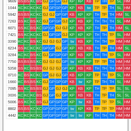
9609
BS
BS
KC
BS
GJ
GP
GP
GJ
KP
KP
KB
TP
TH
TP
SL
HM
1044
KC
KC
KC
KC
GJ
GP
GP
GP
KP
KB
tw
TP
TP
TH
SL
HM
5942
BS
BS
KC
KC
GJ
GJ
GP
GP
KB
KP
KP
TH
TP
TH
HM
SL
7263
BS
KC
BS
KC
GJ
GP
GP
GJ
KP
KB
KP
TH
TH
TH
SL
HM
6071
BS
KC
BS
KC
GP
GP
GJ
GJ
KP
KB
KP
TH
TP
TH
HM
SL
7421
BS
KC
KC
KC
GJ
GP
GP
GJ
KP
KP
KP
TH
TH
TP
SL
HM
3390
KC
KC
BS
KC
GJ
GJ
GJ
GP
tw
KB
KP
TH
TH
TP
HM
HM
6234
BS
KC
KC
KC
GP
GP
GJ
GP
KP
KB
KB
TH
TP
TH
HM
SL
3284
KC
KC
BS
KC
GJ
GP
GP
GP
KP
KB
KP
TH
TH
TP
SL
HM
7750
BS
BS
BS
KC
GJ
GJ
GJ
GP
tw
KP
KP
TP
TP
TH
HM
HM
5358
BS
KC
BS
BS
GJ
GJ
GJ
GP
KP
KB
KB
TH
TH
TH
HM
HM
0710
KC
BS
KC
KC
GP
GJ
GJ
GP
KB
KP
KP
TP
TH
TP
SL
HM
1660
KC
BS
BS
KC
GJ
GP
GP
GP
KB
tw
KP
TP
TH
TH
SL
HM
7095
BS
KC
BS
BS
GJ
GP
GJ
GJ
KP
KB
KP
TH
TP
TP
SL
SL
3036
KC
KC
KC
BS
GJ
GP
GJ
GP
KP
KB
KB
TH
TP
TH
SL
SL
5006
BS
KC
KC
BS
GJ
GP
GP
GP
KP
tw
KB
TH
TP
TP
SL
HM
8802
BS
BS
KC
KC
GP
GP
GP
GP
tw
KP
KB
TP
TP
TP
HM
HM
4442
KC
KC
KC
KC
GP
GP
GP
GP
tw
tw
KP
TH
TH
TH
HM
HM