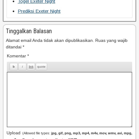
Togel Exeter Night
Prediksi Exeter Night
Tinggalkan Balasan
Alamat email Anda tidak akan dipublikasikan.
Ruas yang wajib
ditandai
*
Komentar
*
Upload
(Allowed file types:
jpg, gif, png, mp3, mp4, m4v, mov, wmv, avi, mpg,