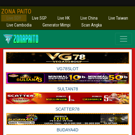
ZONA PAITO
Live SDY
Live SGP
Live HK
Live China
Live Taiwan
Live Cambodia
Generator Mimpi
Scan Angka
VG78SLOT
SULTAN78
SCATTER78
BUDAYA4D