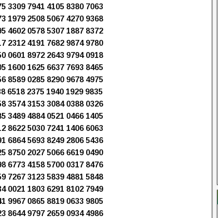
75 3309 7941 4105 8380 7063
73 1979 2508 5067 4270 9368
95 4602 0578 5307 1887 8372
17 2312 4191 7682 9874 9780
50 0601 8972 2643 9794 0918
05 1600 1625 6637 7693 8465
56 8589 0285 8290 9678 4975
38 6518 2375 1940 1929 9835
58 3574 3153 3084 0388 0326
85 3489 4884 0521 0466 1405
12 8622 5030 7241 1406 6063
91 6864 5693 8249 2806 5436
25 8750 2027 5066 6619 0490
98 6773 4158 5700 0317 8476
59 7267 3123 5839 4881 5848
34 0021 1803 6291 8102 7949
41 9967 0865 8819 0633 9805
23 8644 9797 2659 0934 4986