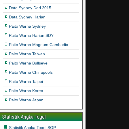
Data Sydney Dari 2015
Data Sydney Harian
Paito Warna Sydney
Paito Warna Harian SDY
Paito Warna Magnum Cambodia
Paito Warna Taiwan
Paito Warna Bullseye
Paito Warna Chinapools
Paito Warna Taipei
Paito Warna Korea
Paito Warna Japan
Statistik Angka Togel
Statistik Angka Togel SGP