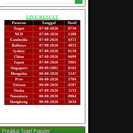
Prediksi Togel Populer