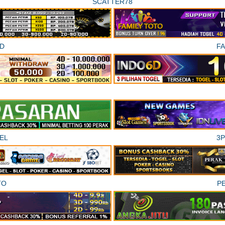
SCATTER78
D
F
EL
3
TO
P