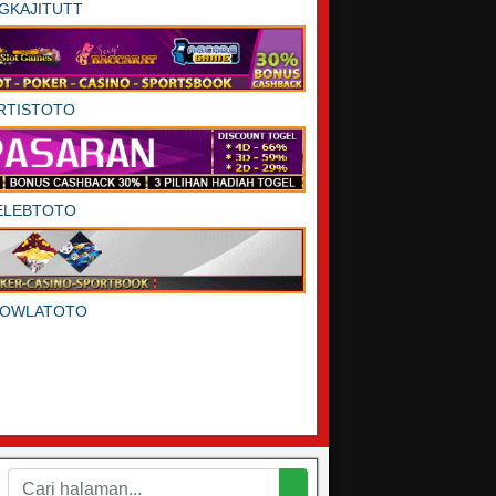
GKAJITUTT
RTISTOTO
ELEBTOTO
DOWLATOTO