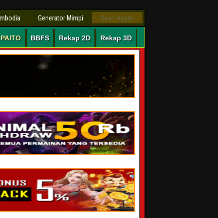
ambodia
Generator Mimpi
Scan Angka
PAITO
BBFS
Rekap 2D
Rekap 3D