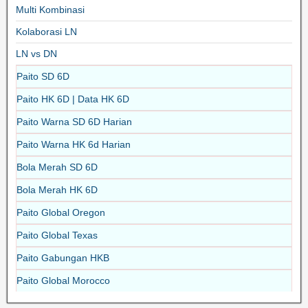
Multi Kombinasi
Kolaborasi LN
LN vs DN
Paito SD 6D
Paito HK 6D | Data HK 6D
Paito Warna SD 6D Harian
Paito Warna HK 6d Harian
Bola Merah SD 6D
Bola Merah HK 6D
Paito Global Oregon
Paito Global Texas
Paito Gabungan HKB
Paito Global Morocco