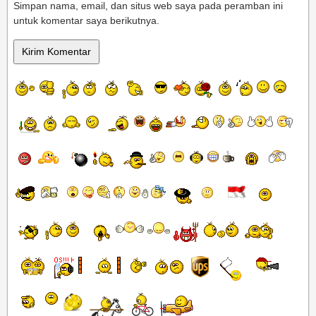
Simpan nama, email, dan situs web saya pada peramban ini
untuk komentar saya berikutnya.