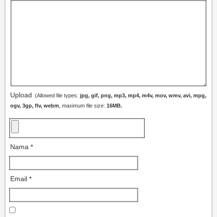
Upload
(Allowed file types:
jpg, gif, png, mp3, mp4, m4v, mov, wmv, avi, mpg,
ogv, 3gp, flv, webm
, maximum file size:
16MB.
Nama
*
Email
*