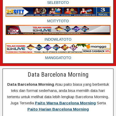
SELEBTOTO
MCITYTOTO
INDOWLATOTO
MANGGATOTO
Data Barcelona Morning
Data Barcelona Morning
Atau paito biasa yang berbentuk
teks dan format sederhana, anda bisa memilih data hari
tertentu untuk melihat data lebih lengkap Barcelona Morning.
Juga Tersedia
Paito Warna Barcelona Morning
Serta
Paito Harian Barcelona Morning