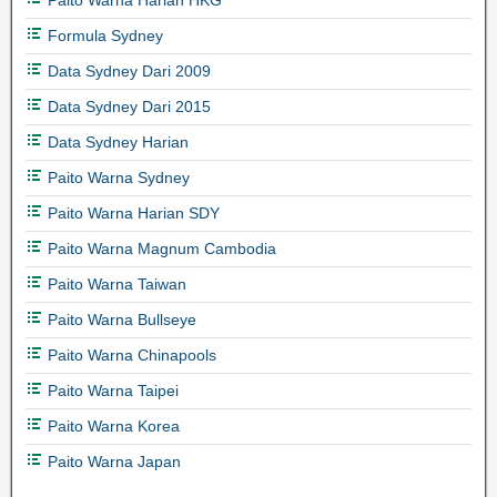
Paito Warna Harian HKG
Formula Sydney
Data Sydney Dari 2009
Data Sydney Dari 2015
Data Sydney Harian
Paito Warna Sydney
Paito Warna Harian SDY
Paito Warna Magnum Cambodia
Paito Warna Taiwan
Paito Warna Bullseye
Paito Warna Chinapools
Paito Warna Taipei
Paito Warna Korea
Paito Warna Japan