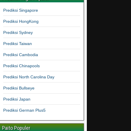
Prediksi Singapore
Prediksi HongKong
Prediksi Sydney
Prediksi Taiwan
Prediksi Cambodia
Prediksi Chinapools
Prediksi North Carolina Day
Prediksi Bullseye
Prediksi Japan
Prediksi German Plus5
Paito Populer