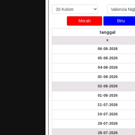
Merah
Biru
tanggal
x
06-08-2026
05-08-2026
04-08-2026
03-08-2026
02-08-2026
01-08-2026
31-07-2026
30-07-2026
29-07-2026
28-07-2026