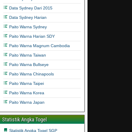
Data Sydney Dari 2015
Data Sydney Harian
Paito Warna Sydney
Paito Warna Harian SDY
Paito Warna Magnum Cambodia
Paito Warna Taiwan
Paito Warna Bullseye
Paito Warna Chinapools
Paito Warna Taipei
Paito Warna Korea
Paito Warna Japan
Statistik Angka Togel
Statistik Angka Togel SGP