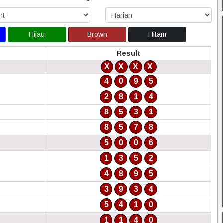
Hijau
Brown
Hitam
Result
X
X
X
X
4
0
9
5
2
8
1
4
8
5
3
1
8
5
7
8
5
0
0
6
1
3
5
2
4
8
9
5
3
9
3
4
5
4
1
0
1
1
4
0