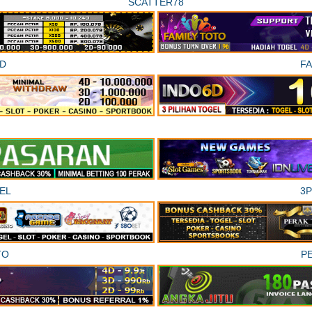
SCATTER78
D
F
EL
3
TO
P