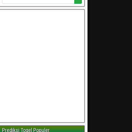
Prediksi Togel Populer