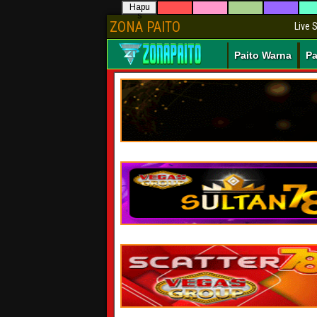
Hapu
s
ZONA PAITO
Live 
Paito Warna
Pa