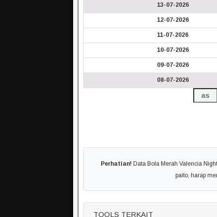
13-07-2026
12-07-2026
11-07-2026
10-07-2026
09-07-2026
08-07-2026
Perhatian!
Data Bola Merah Valencia Night 
paito, harap m
TOOLS TERKAIT