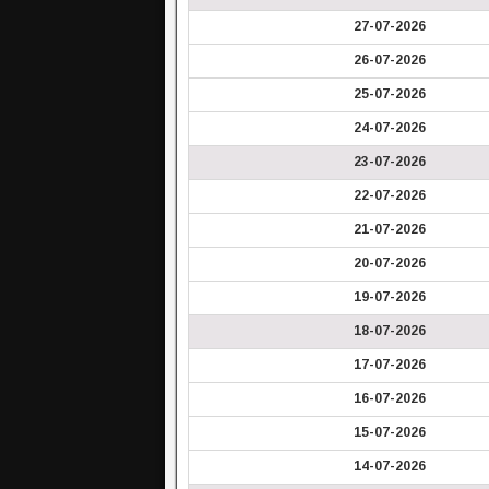
27-07-2026
26-07-2026
25-07-2026
24-07-2026
23-07-2026
22-07-2026
21-07-2026
20-07-2026
19-07-2026
18-07-2026
17-07-2026
16-07-2026
15-07-2026
14-07-2026