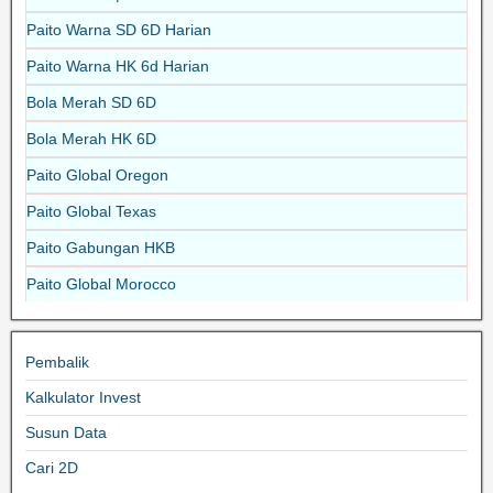
Paito Warna SD 6D Harian
Paito Warna HK 6d Harian
Bola Merah SD 6D
Bola Merah HK 6D
Paito Global Oregon
Paito Global Texas
Paito Gabungan HKB
Paito Global Morocco
Pembalik
Kalkulator Invest
Susun Data
Cari 2D