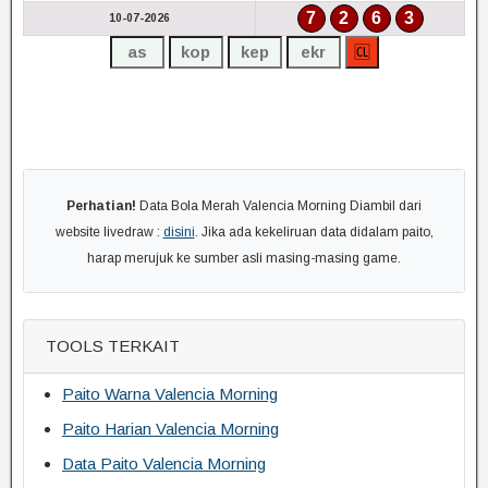
7
2
6
3
10-07-2026
Perhatian!
Data Bola Merah Valencia Morning Diambil dari
website livedraw :
disini
. Jika ada kekeliruan data didalam paito,
harap merujuk ke sumber asli masing-masing game.
TOOLS TERKAIT
Paito Warna Valencia Morning
Paito Harian Valencia Morning
Data Paito Valencia Morning