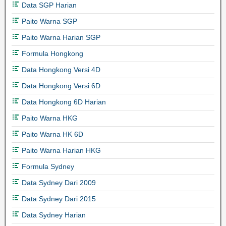
Data SGP Harian
Paito Warna SGP
Paito Warna Harian SGP
Formula Hongkong
Data Hongkong Versi 4D
Data Hongkong Versi 6D
Data Hongkong 6D Harian
Paito Warna HKG
Paito Warna HK 6D
Paito Warna Harian HKG
Formula Sydney
Data Sydney Dari 2009
Data Sydney Dari 2015
Data Sydney Harian