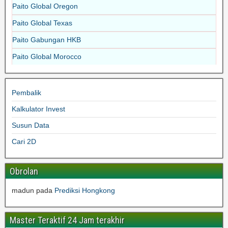
Paito Global Oregon
Paito Global Texas
Paito Gabungan HKB
Paito Global Morocco
Pembalik
Kalkulator Invest
Susun Data
Cari 2D
Obrolan
madun
pada
Prediksi Hongkong
Master Teraktif 24 Jam terakhir