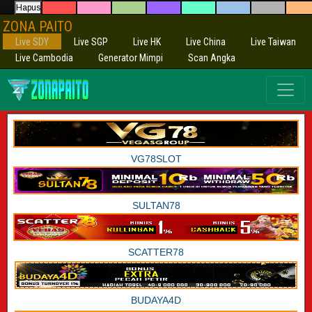
Hapus
ZONA PAITO
Live SDY
Live SGP
Live HK
Live China
Live Taiwan
Live Cambodia
Generator Mimpi
Scan Angka
VG78SLOT
SULTAN78
SCATTER78
BUDAYA4D