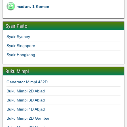
madun: 1 Komen
Syair Paito
Syair Sydney
Syair Singapore
Syair Hongkong
Buku Mimpi
Generator Mimpi 432D
Buku Mimpi 2D Abjad
Buku Mimpi 3D Abjad
Buku Mimpi 4D Abjad
Buku Mimpi 2D Gambar