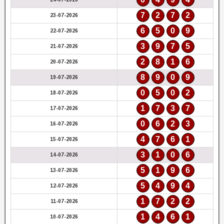
7
2
7
2
23-07-2026
6
5
0
9
22-07-2026
3
9
7
5
21-07-2026
2
8
1
6
20-07-2026
8
9
0
9
19-07-2026
0
5
0
2
18-07-2026
1
7
3
7
17-07-2026
0
6
2
3
16-07-2026
4
7
6
1
15-07-2026
3
1
0
6
14-07-2026
5
1
9
6
13-07-2026
5
4
9
4
12-07-2026
1
7
2
2
11-07-2026
1
4
6
1
10-07-2026