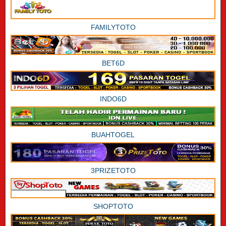
FAMILYTOTO
BET6D
INDO6D
BUAHTOGEL
3PRIZETOTO
SHOPTOTO