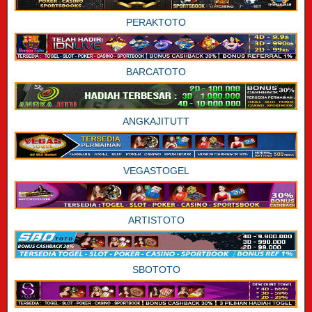
PERAKTOTO
BARCATOTO
ANGKAJITUTT
VEGASTOGEL
ARTISTOTO
SBOTOTO