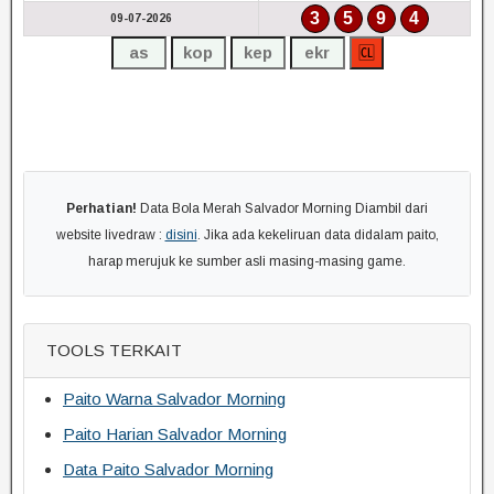
3
5
9
4
09-07-2026
Perhatian!
Data Bola Merah Salvador Morning Diambil dari
website livedraw :
disini
. Jika ada kekeliruan data didalam paito,
harap merujuk ke sumber asli masing-masing game.
TOOLS TERKAIT
Paito Warna Salvador Morning
Paito Harian Salvador Morning
Data Paito Salvador Morning